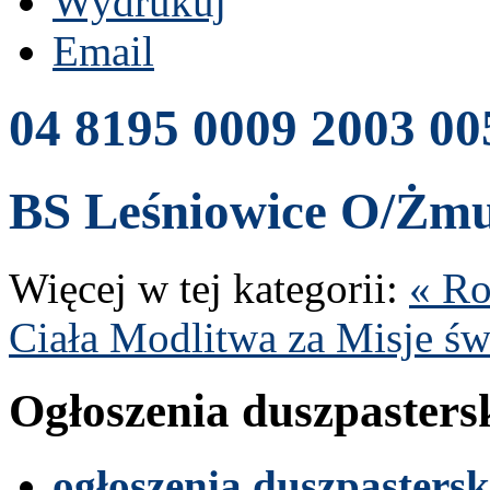
Wydrukuj
Email
04
8195
0009
2003
00
BS
Leśniow­ice O/​Żm
Więcej w tej kat­e­gorii:
« Ro
Ciała
Mod­l­itwa za Misje św
Ogłoszenia dusz­paster­s
ogłoszenia dusz­paster­sk