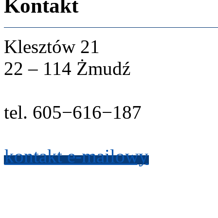
Kon­takt
Klesztów
21
22
–
114
Żmudź
tel.
605
−
616
−
187
kon­takt e-​mailowy