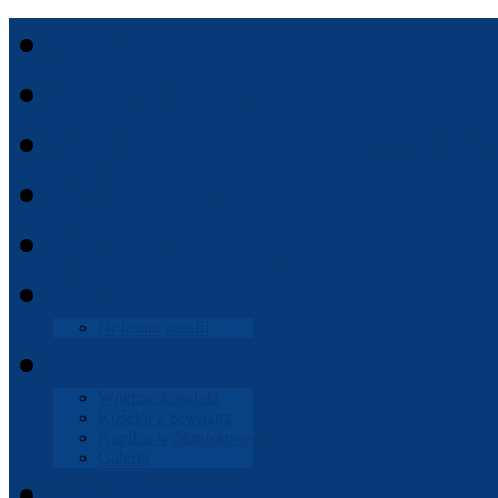
Start
Aktu­al­ności
Ogłoszenia
dusz­paster­ski
Msze
Święte
Intencje
mszalne
Parafia
Nr konta parafii
Gale­ria
Wnętrze koś­cioła
Koś­ciół z zewnątrz
Kaplica
w Stanisła­wowie
Gale­ria
Kon­takt