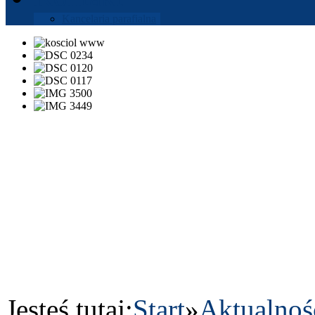
Kance­laria parafi­alna
Jesteś tutaj:
Start
»
Aktu­al­noś