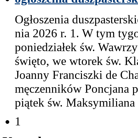
Ogłoszenia dusz­paster­sk
nia
2026
r.
1
. W tym tygo
poniedzi­ałek św. Wawrzy
święto, we wtorek św. Kl
Joanny Fran­ciszki de Chan
męczen­ników Pon­c­jana pa
piątek św. Maksy­mil­iana
1