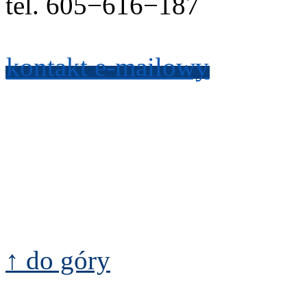
tel.
605
−
616
−
187
kon­takt e-​mailowy
↑ do góry