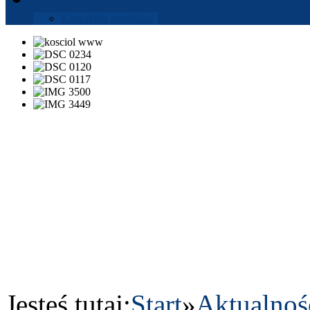
Kance­laria parafi­alna
Jesteś tutaj:
Start
»
Aktu­al­noś