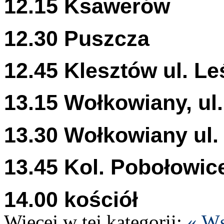
12
.
15
Ksawerów
12
.
30
Puszcza
12
.
45
Klesztów ul. Le
13
.
15
Wołkowiany, ul
13
.
30
Wołkowiany ul.
13
.
45
Kol. Pobołowic
14
.
00
kościół
Więcej w tej kat­e­gorii:
« Ws