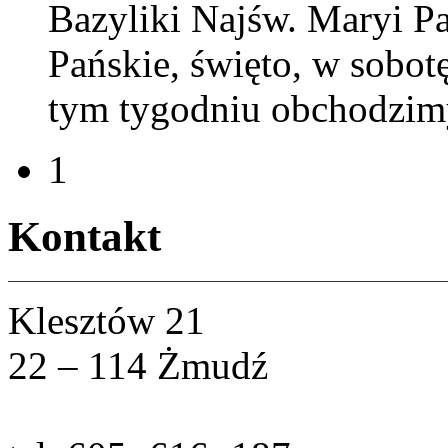
Bazy­liki Najśw. Maryi Pa
Pańskie, święto, w sobotę
tym tygod­niu obchodz­im
1
Kon­takt
Klesztów
21
22
–
114
Żmudź