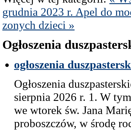
grud­nia
2023
r.
Apel do mod­
zonych dzieci »
Ogłoszenia dusz­paster­s
ogłoszenia dusz­paster­sk
Ogłoszenia dusz­paster­sk
sierp­nia
2026
r.
1
. W tym
we wtorek św. Jana Marię 
pro­boszczów, w środę roc