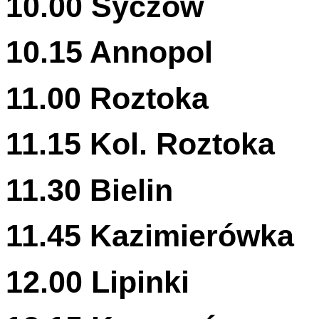
10
.
00
Syczów
10
.
15
Annopol
11
.
00
Roztoka
11
.
15
Kol. Roztoka
11
.
30
Bielin
11
.
45
Kazimierówka
12
.
00
Lipinki