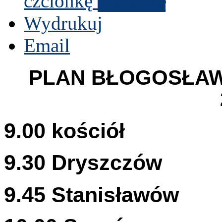
czcionkę
Wydrukuj
Email
PLAN
BŁO­GOSŁAW
9
.
00
kościół
9
.
30
Dryszczów
9
.
45
Stanisławów