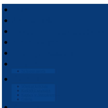
Start
Aktu­al­ności
Ogłoszenia
dusz­paster­ski
Msze
Święte
Intencje
mszalne
Parafia
Nr konta parafii
Gale­ria
Wnętrze koś­cioła
Koś­ciół z zewnątrz
Kaplica
w Stanisła­wowie
Gale­ria
Kon­takt