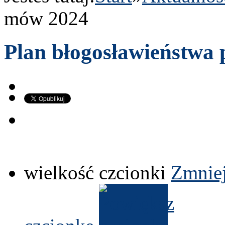
mów
2024
Plan bło­gosław­ieństw
wielkość czcionki
Zmniej