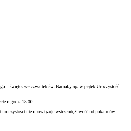
nego – święto, we czwartek św. Barn­aby ap. w piątek Uroczys­tość
­cie o godz.
18
.
00
.
ji uroczys­tości nie obow­iązuje wstrzemięźli­wość od pokar­mów