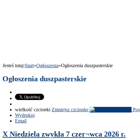
Jesteś tutaj:
Start
»
Ogłoszenia
»
Ogłoszenia dusz­paster­skie
Ogłoszenia duszpasterskie
wielkość czcionki
Zmniejsz czcionkę
Pow
Wydrukuj
Email
X Niedziela zwykła
7
czer¬wca
2026
r.