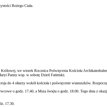
s­tości Bożego Ciała.
i Królowej, we wtorek Rocznica Poświęce­nia Koś­cioła Archikat­e­dral­
Maryi Panny wsp. w sobotę Dzień Fatimski;
cesja do
4
ołtarzy wokół koś­cioła i poświęce­nie wianuszków. Rozpoczę
r­w­cowe o godz.
17
.
40
, a Msza święta o godz.
18
.
00
. Tego dnia z okaz
odz.
17
.
30
.