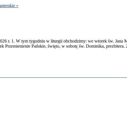
ster­skie »
026
r.
1
. W tym tygod­niu w liturgii obchodz­imy: we wtorek św. Jana Ma
k Przemie­nie­nie Pańskie, święto, w sobotę św. Dominika, prezbit­era.