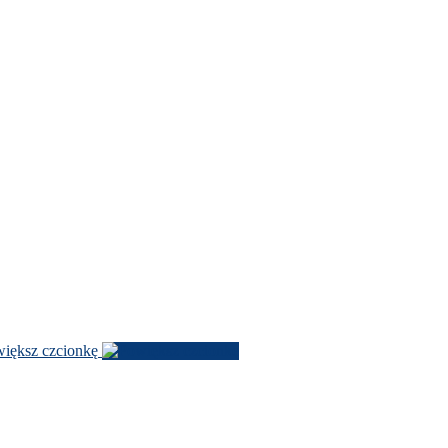
­iększ czcionkę