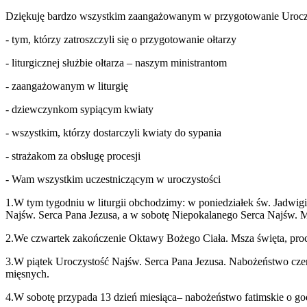
Dziękuję bardzo wszys­tkim zaan­gażowanym w przy­go­towanie Uroczy
- tym, którzy zatroszczyli się o przy­go­towanie ołtarzy
- litur­gicznej służ­bie ołtarza – naszym ministrantom
- zaan­gażowanym w liturgię
- dziew­czynkom syp­ią­cym kwiaty
- wszys­tkim, którzy dostar­czyli kwiaty do sypania
- strażakom za obsługę procesji
- Wam wszys­tkim uczest­niczą­cym w uroczystości
1
.W tym tygod­niu w liturgii obchodz­imy: w poniedzi­ałek św. Jad­wig
Najśw. Serca Pana Jezusa, a w sobotę Niepokalanego Serca Najśw. 
2
.We czwartek zakończe­nie Oktawy Bożego Ciała. Msza święta, pro­
3
.W piątek Uroczys­tość Najśw. Serca Pana Jezusa. Nabożeństwo cze
mięsnych.
4
.W sobotę przy­pada
13
dzień miesiąca– nabożeństwo fatim­skie o g