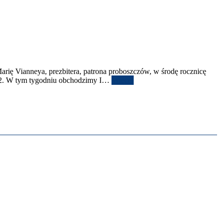
rię Vian­neya, prezbit­era, patrona pro­boszczów, w środę rocznicę
2
. W tym tygod­niu obchodz­imy I
…
Więcej