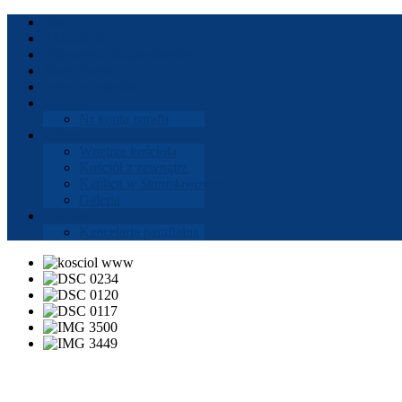
Start
Aktu­al­ności
Ogłoszenia
dusz­paster­skie
Msze
Święte
Intencje
mszalne
Parafia
Nr konta parafii
Gale­ria
Wnętrze koś­cioła
Koś­ciół z zewnątrz
Kaplica
w Stanisła­wowie
Gale­ria
Kon­takt
Kance­laria parafi­alna