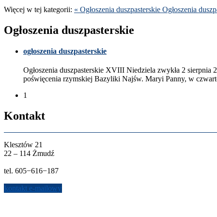
Więcej w tej kat­e­gorii:
« Ogłoszenia dusz­paster­skie
Ogłoszenia dusz­pa
Ogłoszenia dusz­paster­skie
ogłoszenia dusz­paster­skie
Ogłoszenia dusz­paster­skie
XVIII
Niedziela zwykła
2
sierp­nia
2
poświęce­nia rzym­skiej Bazy­liki Najśw. Maryi Panny, w czwarte
1
Kon­takt
Klesztów
21
22
–
114
Żmudź
tel.
605
−
616
−
187
kon­takt e-​mailowy