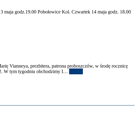
13
maja godz.
19
.
00
Pobołow­ice Kol. Czwartek
14
maja godz.
18
.
00
rię Vian­neya, prezbit­era, patrona pro­boszczów, w środę rocznicę
2
. W tym tygod­niu obchodz­imy I
…
Więcej