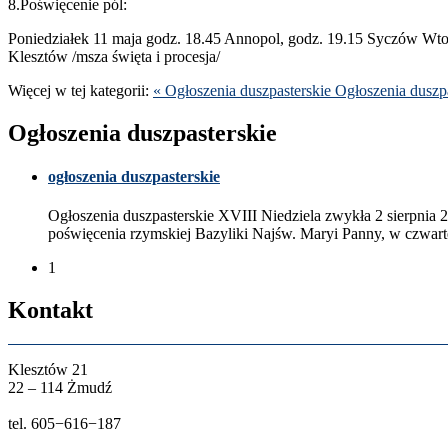
8
.Poświęcenie pól:
Poniedzi­ałek
11
maja godz.
18
.
45
Annopol, godz.
19
.
15
Syczów Wto
Klesztów /​msza święta i procesja/
Więcej w tej kat­e­gorii:
« Ogłoszenia dusz­paster­skie
Ogłoszenia dusz­pa
Ogłoszenia dusz­paster­skie
ogłoszenia dusz­paster­skie
Ogłoszenia dusz­paster­skie
XVIII
Niedziela zwykła
2
sierp­nia
2
poświęce­nia rzym­skiej Bazy­liki Najśw. Maryi Panny, w czwarte
1
Kon­takt
Klesztów
21
22
–
114
Żmudź
tel.
605
−
616
−
187