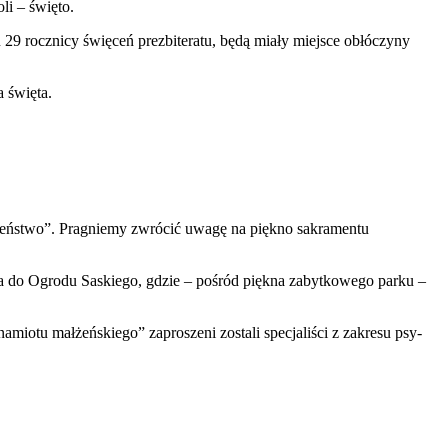
li – święto.
u
29
rocznicy święceń prezbit­er­atu, będą miały miejsce obłóczyny
 święta.
żeństwo”. Prag­niemy zwró­cić uwagę na pię­kno sakra­mentu
asta do Ogrodu Sask­iego, gdzie – pośród piękna zabytkowego parku –
amiotu małżeńskiego” zaproszeni zostali spec­jal­iści z zakresu psy­