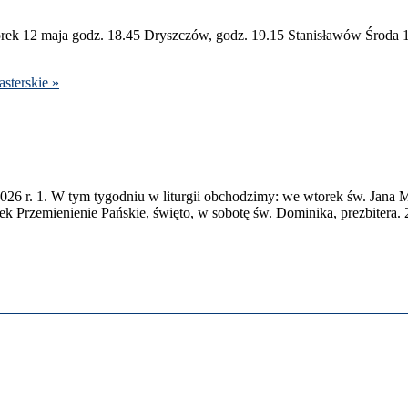
rek
12
maja godz.
18
.
45
Dryszczów, godz.
19
.
15
Stanisławów Środa
ster­skie »
026
r.
1
. W tym tygod­niu w liturgii obchodz­imy: we wtorek św. Jana Ma
k Przemie­nie­nie Pańskie, święto, w sobotę św. Dominika, prezbit­era.