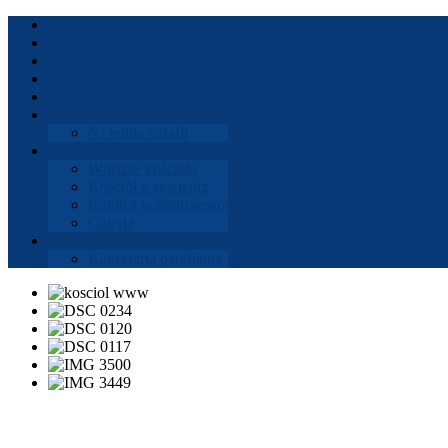
Start
Aktu­al­ności
Ogłoszenia
dusz­paster­skie
Msze
Święte
Intencje
mszalne
Parafia
Nr konta parafii
Gale­ria
Wnętrze koś­cioła
Koś­ciół z zewnątrz
Kaplica
w Stanisła­wowie
Gale­ria
Kon­takt
Kance­laria parafi­alna