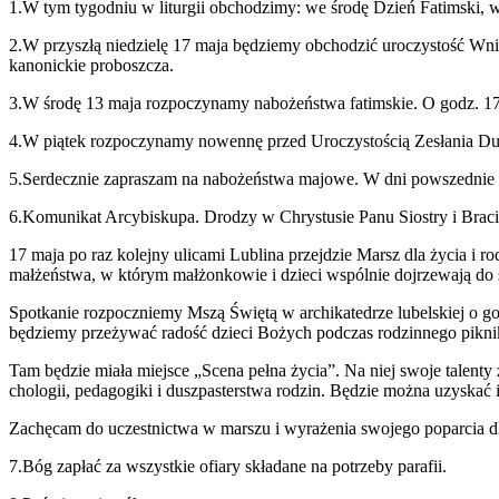
1
.W tym tygod­niu w liturgii obchodz­imy: we środę Dzień Fatim­ski, 
2
.W przyszłą niedzielę
17
maja będziemy obchodzić uroczys­tość Wnie
kanon­ickie proboszcza.
3
.W środę
13
maja rozpoczy­namy nabożeństwa fatim­skie. O godz.
1
4
.W piątek rozpoczy­namy nowennę przed Uroczys­toś­cią Zesła­nia 
5
.Serdecznie zapraszam na nabożeństwa majowe. W dni powszed­nie
6
.Komunikat Arcy­biskupa. Drodzy w Chrys­tusie Panu Siostry i Braci
17
maja po raz kole­jny uli­cami Lublina prze­jdzie Marsz dla życia 
małżeństwa, w którym małżonkowie i dzieci wspól­nie dojrze­wają do 
Spotkanie rozpoczniemy Mszą Świętą w archikat­e­drze lubel­skiej o g
będziemy przeży­wać radość dzieci Bożych pod­czas rodzin­nego pikni
Tam będzie miała miejsce „Scena pełna życia”. Na niej swoje tal­enty 
chologii, ped­a­gogiki i dusz­pasterstwa rodzin. Będzie można uzyskać i
Zachę­cam do uczest­nictwa w marszu i wyraże­nia swo­jego popar­cia
7
.Bóg zapłać za wszys­tkie ofi­ary składane na potrzeby parafii.