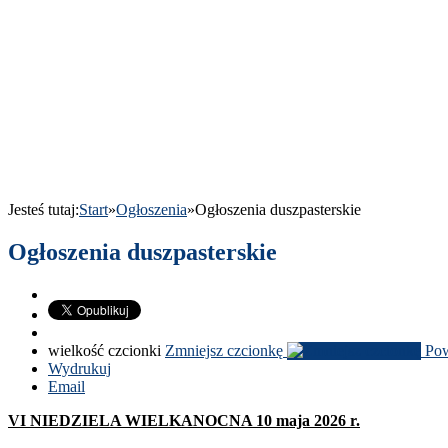
Jesteś tutaj:
Start
»
Ogłoszenia
»
Ogłoszenia dusz­paster­skie
Ogłoszenia duszpasterskie
wielkość czcionki
Zmniejsz czcionkę
Pow
Wydrukuj
Email
VI
NIEDZIELA
WIELKA­NOCNA
10
maja
2026
r.