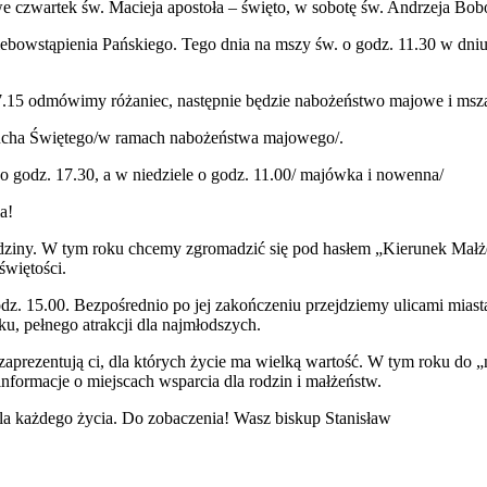
we czwartek św. Macieja apos­toła – święto, w sobotę św. Andrzeja Bobo
bow­stąpi­enia Pańskiego. Tego dnia na mszy św. o godz.
11
.
30
w dni
7
.
15
odmówimy różaniec, następ­nie będzie nabożeństwo majowe i msza
Ducha Świętego/​w ramach nabożeństwa majowego/.
 o godz.
17
.
30
, a w niedziele o godz.
11
.
00
/ majówka i nowenna/
a!
i rodziny. W tym roku chcemy zgro­madzić się pod hasłem „Kierunek Mał
świętości.
odz.
15
.
00
. Bezpośred­nio po jej zakończe­niu prze­jdziemy uli­cami mi
ku, pełnego atrakcji dla najmłodszych.
zaprezen­tują ci, dla których życie ma wielką wartość. W tym roku do „n
nfor­ma­cje o miejs­cach wspar­cia dla rodzin i małżeństw.
 dla każdego życia. Do zobaczenia! Wasz biskup Stanisław