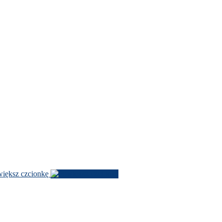
­iększ czcionkę