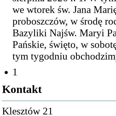
we wtorek św. Jana Marię 
pro­boszczów, w środę roc
Bazy­liki Najśw. Maryi Pa
Pańskie, święto, w sobotę
tym tygod­niu obchodz­im
1
Kon­takt
Klesztów
21