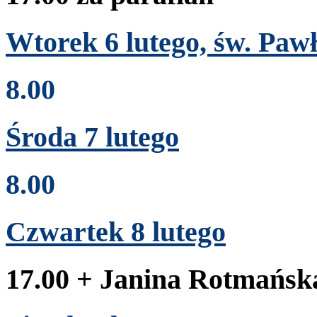
Wtorek
6
lutego, św. Paw
8
.
00
Środa
7
lutego
8
.
00
Czwartek
8
lutego
17
.
00
+ Jan­ina Rot­mańska