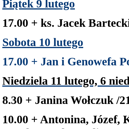
Piątek
9
lutego
17
.
00
+ ks. Jacek Bartecki 
Sob­ota
10
lutego
17
.
00
+ Jan i Genowefa P
Niedziela
11
lutego,
6
nied
8
.
30
+ Jan­ina Wołczuk /​
2
10
.
00
+ Anton­ina, Józef, 