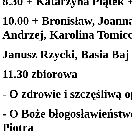
8
.
30
+ Katarzyna
Piątek 
10
.
00
+ Bro­nisław, Joann
Andrzej, Karolina Tomic
Janusz Rzy­cki, Basia Baj
11
.
30
zbiorowa
- O zdrowie i szczęśliwą 
- O Boże bło­gosław­ieńst
Piotra