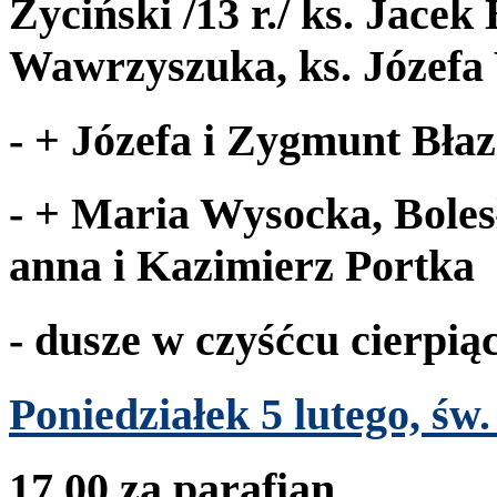
Życiński /​
13
r./ ks. Jacek
Wawrzyszuka, ks. Józefa
- + Józefa i Zyg­munt
Błaz
- + Maria Wysocka, Boles
anna i Kaz­imierz Portka
- dusze w czyśćcu cierpią
Poniedzi­ałek
5
lutego, św.
17
.
00
za parafian