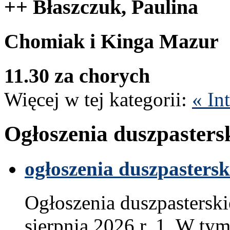
++ Błaszczuk, Paulina
Cho­miak i Kinga Mazur
11
.
30
za chorych
Więcej w tej kat­e­gorii:
« In
Ogłoszenia dusz­paster­s
ogłoszenia dusz­paster­sk
Ogłoszenia dusz­paster­sk
sierp­nia
2026
r.
1
. W tym