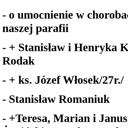
- o umoc­nie­nie w choroba
naszej parafii
-
+ Stanisław i Hen­ryka K
Rodak
-
+ ks. Józef Włosek/​
27
r./
- Stanisław Romaniuk
-
+Teresa, Mar­ian i Janus