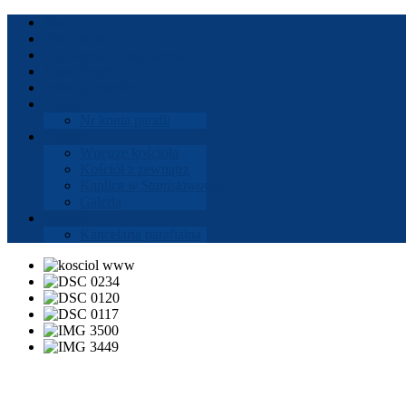
Start
Aktu­al­ności
Ogłoszenia
dusz­paster­skie
Msze
Święte
Intencje
mszalne
Parafia
Nr konta parafii
Gale­ria
Wnętrze koś­cioła
Koś­ciół z zewnątrz
Kaplica
w Stanisła­wowie
Gale­ria
Kon­takt
Kance­laria parafi­alna