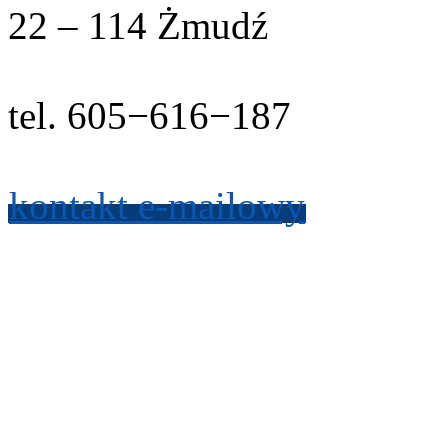
22
–
114
Żmudź
tel.
605
−
616
−
187
kon­takt e-​mailowy