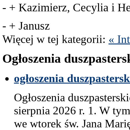
- +
Kaz­imierz,
Cecylia i H
- + Janusz
Więcej w tej kat­e­gorii:
« In
Ogłoszenia dusz­paster­s
ogłoszenia dusz­paster­sk
Ogłoszenia dusz­paster­sk
sierp­nia
2026
r.
1
. W tym
we wtorek św. Jana Marię 