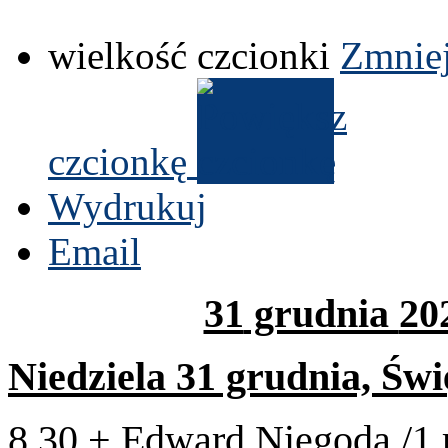
wielkość czcionki
Zmniej
czcionkę
Wydrukuj
Email
31
grud­nia
20
Niedziela
31
grud­nia, Świ
8
.
30
+ Edward Niegoda /​
1
r