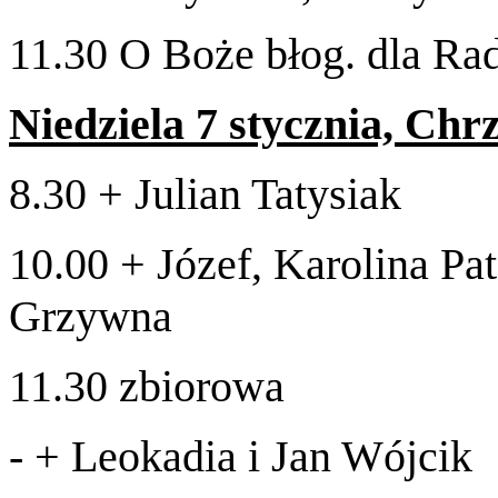
11
.
30
O Boże błog. dla R
Niedziela
7
sty­cz­nia, Chr
8
.
30
+ Julian Tatysiak
10
.
00
+ Józef, Karolina Pa
Grzywna
11
.
30
zbiorowa
- +
Leoka­dia i Jan Wójcik