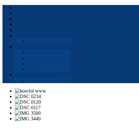
Start
Aktu­al­ności
Ogłoszenia
dusz­paster­skie
Msze
Święte
Intencje
mszalne
Parafia
Nr konta parafii
Gale­ria
Wnętrze koś­cioła
Koś­ciół z zewnątrz
Kaplica
w Stanisła­wowie
Gale­ria
Kon­takt
Kance­laria parafi­alna