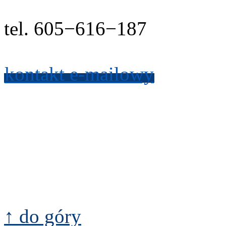
tel.
605
−
616
−
187
kon­takt e-​mailowy
↑ do góry