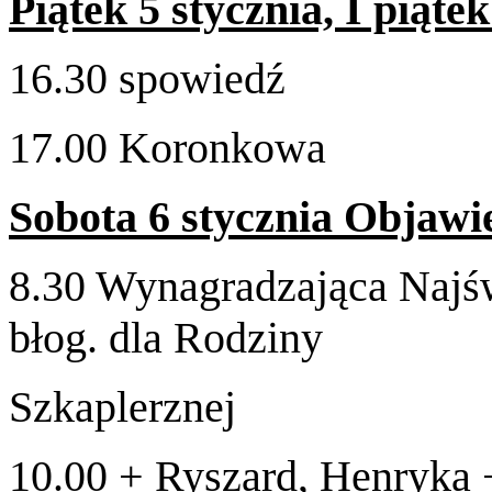
Piątek
5
sty­cz­nia, I piąte
16
.
30
spowiedź
17
.
00
Koronkowa
Sob­ota
6
sty­cz­nia Objaw­
8
.
30
Wyna­gradza­jąca Najś
błog. dla Rodziny
Szkaplerznej
10
.
00
+ Ryszard, Hen­ryka