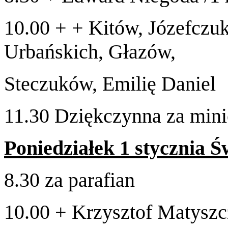
10
.
00
+ + Kitów, Józe­fczu
Urbańs­kich, Głazów,
Steczuków, Emilię Daniel
11
.
30
Dziękczynna za min­
Poniedzi­ałek
1
sty­cz­nia 
8
.
30
za parafian
10
.
00
+ Krzysztof
Matyszc