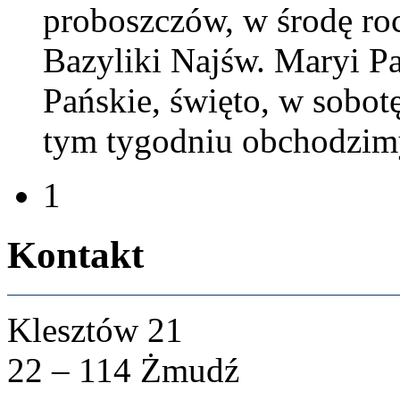
pro­boszczów, w środę roc
Bazy­liki Najśw. Maryi Pa
Pańskie, święto, w sobotę
tym tygod­niu obchodz­im
1
Kon­takt
Klesztów
21
22
–
114
Żmudź