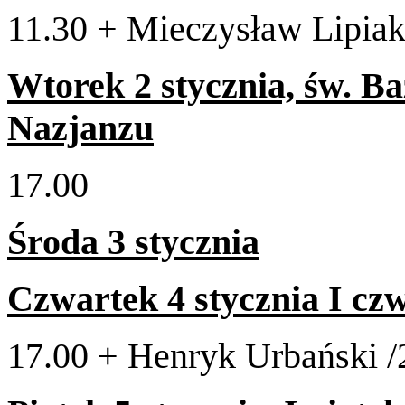
11
.
30
+ Mieczysław Lip­iak /
Wtorek
2
sty­cz­nia, św. B
Nazjanzu
17
.
00
Środa
3
stycznia
Czwartek
4
sty­cz­nia I c
17
.
00
+ Hen­ryk Urbański /​