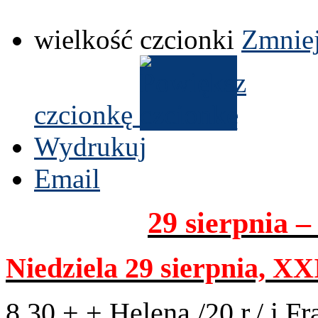
wielkość czcionki
Zmniej
czcionkę
Wydrukuj
Email
29
sierp­nia 
Niedziela
29
sierp­nia,
XX
8
.
30
+ + Helena /​
20
r./ i F