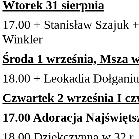
Wtorek
31
sierpnia
17
.
00
+ Stanisław Sza­juk 
Winkler
Środa
1
wrześ­nia, Msza w
18
.
00
+ Leoka­dia Doł­ga­niuk
Czwartek
2
wrześ­nia I c
17
.
00
Ado­racja Najświęt­
18
.
00
Dziękczynna w
32
r.