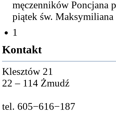
męczen­ników Pon­c­jana pa
piątek św. Maksy­mil­iana
1
Kon­takt
Klesztów
21
22
–
114
Żmudź
tel.
605
−
616
−
187