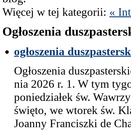
Więcej w tej kat­e­gorii:
« In
Ogłoszenia dusz­paster­s
ogłoszenia dusz­paster­sk
Ogłoszenia dusz­paster­sk
nia
2026
r.
1
. W tym tygo
poniedzi­ałek św. Wawrzy
święto, we wtorek św. Kl
Joanny Fran­ciszki de Chan