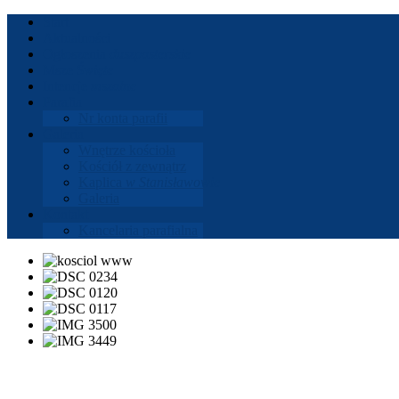
Start
Aktu­al­ności
Ogłoszenia
dusz­paster­skie
Msze
Święte
Intencje
mszalne
Parafia
Nr konta parafii
Gale­ria
Wnętrze koś­cioła
Koś­ciół z zewnątrz
Kaplica
w Stanisła­wowie
Gale­ria
Kon­takt
Kance­laria parafi­alna