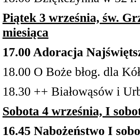
Piątek
3
wrześ­nia, św. Gr
miesiąca
17
.
00
Ado­racja Najświęt­
18
.
00
O Boże błog. dla Kół
18
.
30
++ Białowąsów i Ur
Sob­ota
4
wrześ­nia, I sob­
16
.
45
Nabożeństwo I sobo