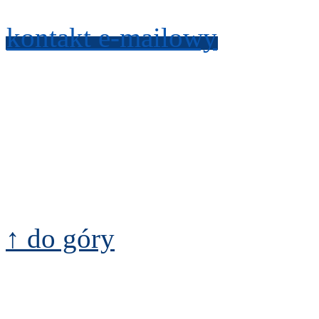
kon­takt e-​mailowy
↑ do góry