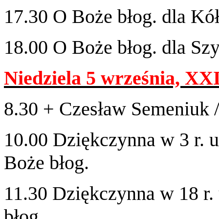
17
.
30
O Boże błog. dla Kó
18
.
00
O Boże błog. dla Sz
Niedziela
5
wrześ­nia,
XXI
8
.
30
+ Czesław Seme­niuk /
10
.
00
Dziękczynna w
3
r. 
Boże błog.
11
.
30
Dziękczynna w
18
r.
błog.