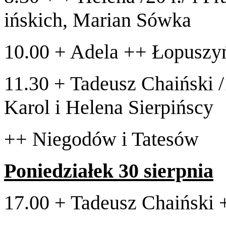
ińs­kich, Mar­ian Sówka
10
.
00
+ Adela ++ Łopuszy
11
.
30
+ Tadeusz Chaiński /​
Karol i Helena Sierpińscy
++ Niegodów i Tatesów
Poniedzi­ałek
30
sierpnia
17
.
00
+ Tadeusz Chaiński