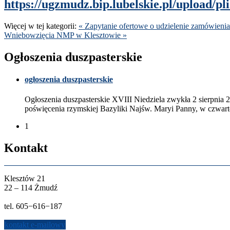
https://​ugz​mudz​.bip​.lubel​skie​.pl/​u​p​l​o​a​d​/​p​l​i​k​i​/​i​
Więcej w tej kat­e­gorii:
« Zapy­tanie ofer­towe o udzie­le­nie zamówieni
Wniebowz­ię­cia
NMP
w Klesz­towie »
Ogłoszenia dusz­paster­skie
ogłoszenia dusz­paster­skie
Ogłoszenia dusz­paster­skie
XVIII
Niedziela zwykła
2
sierp­nia
2
poświęce­nia rzym­skiej Bazy­liki Najśw. Maryi Panny, w czwarte
1
Kon­takt
Klesztów
21
22
–
114
Żmudź
tel.
605
−
616
−
187
kon­takt e-​mailowy