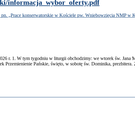
n​f​o​r​m​a​c​j​a​_​w​y​b​o​r​_​o​f​e​r​t​y​.​p​d​f
a pn. „Prace kon­ser­wa­torskie w Koś­ciele pw. Wniebowz­ię­cia
NMP
w K
026
r.
1
. W tym tygod­niu w liturgii obchodz­imy: we wtorek św. Jana Ma
k Przemie­nie­nie Pańskie, święto, w sobotę św. Dominika, prezbit­era.