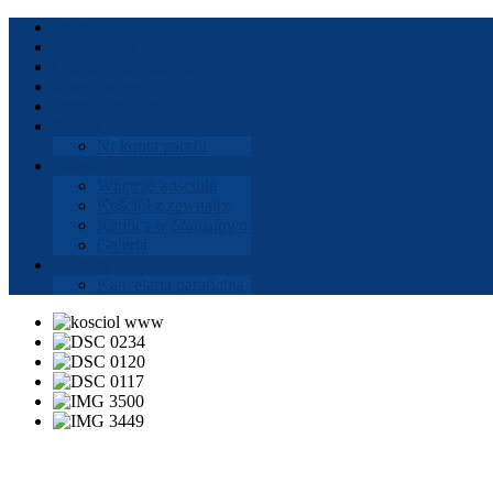
Start
Aktu­al­ności
Ogłoszenia
dusz­paster­skie
Msze
Święte
Intencje
mszalne
Parafia
Nr konta parafii
Gale­ria
Wnętrze koś­cioła
Koś­ciół z zewnątrz
Kaplica
w Stanisła­wowie
Gale­ria
Kon­takt
Kance­laria parafi­alna