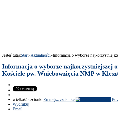
Jesteś tutaj:
Start
»
Aktu­al­ności
»
Infor­ma­cja o wyborze najko­rzyst­niejs
Infor­ma­cja o wyborze najko­rzyst­niejszej 
Koś­ciele pw. Wniebowz­ię­cia
NMP
w Klesz
wielkość czcionki
Zmniejsz czcionkę
Pow
Wydrukuj
Email