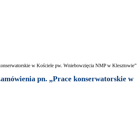
kon­ser­wa­torskie w Koś­ciele pw. Wniebowz­ię­cia
NMP
w Klesztowie”
e zamówienia pn. „Prace kon­ser­wa­torskie w