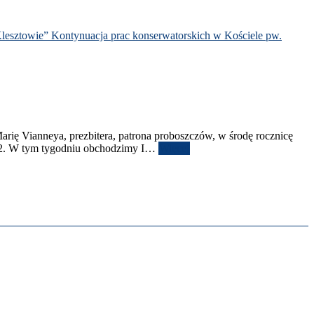
lesz­towie”
Kon­tynu­acja prac kon­ser­wa­tors­kich w Koś­ciele pw.
rię Vian­neya, prezbit­era, patrona pro­boszczów, w środę rocznicę
2
. W tym tygod­niu obchodz­imy I
…
Więcej