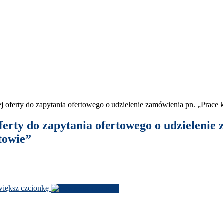
zej oferty do zapy­tania ofer­towego o udzie­le­nie zamówienia pn. „Prace 
oferty do zapy­tania ofer­towego o udzie­le­ni
towie”
­iększ czcionkę